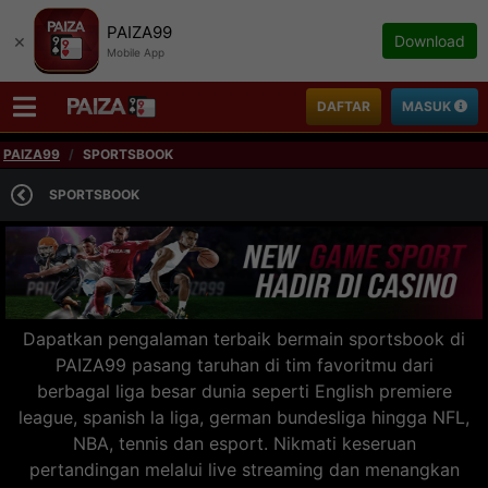
PAIZA99
×
Download
Mobile App
DAFTAR
MASUK
PAIZA99
SPORTSBOOK
SPORTSBOOK
Dapatkan pengalaman terbaik bermain sportsbook di
PAIZA99 pasang taruhan di tim favoritmu dari
berbagal liga besar dunia
seperti English premiere
league, spanish la liga, german
bundesliga hingga NFL,
NBA, tennis dan esport.
Nikmati keseruan
pertandingan melalui live streaming
dan menangkan