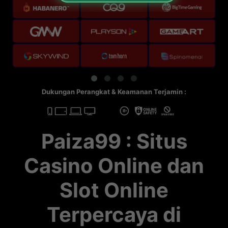
Dukungan Perangkat & Keamanan Terjamin :
Paiza99 : Situs
Casino Online dan
Slot Online
Terpercaya di