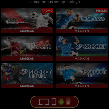
semua bonus setiap harinya.
PROMO
PROMO
MAINKAN
MAINKAN
MAINKAN
MAINKAN
MAINKAN
MAINKAN